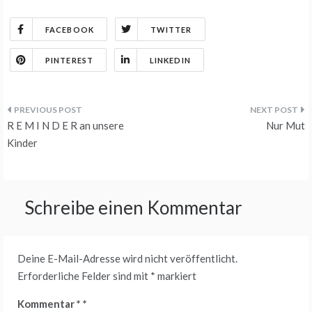
FACEBOOK
TWITTER
PINTEREST
LINKEDIN
Beitragsnavigation
R E M I N D E R an unsere
Nur Mut
Kinder
Schreibe einen Kommentar
Deine E-Mail-Adresse wird nicht veröffentlicht.
Erforderliche Felder sind mit
*
markiert
Kommentar
*