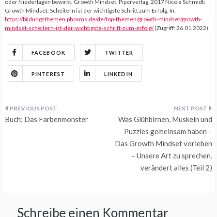
oder Niederlagen bewirkt. Growth Mindset. Piperverlag, 2017 Nicola Schmidt:
Growth Mindset: Scheitern ist der wichtigste Schritt zum Erfolg. In:
https://bildungsthemen.phorms.de/de/top-themen/growth-mindset/growth-
mindset-scheitern-ist-der-wichtigste-schritt-zum-erfolg/
(Zugriff: 26.01.2022)
FACEBOOK
TWITTER
PINTEREST
LINKEDIN
Beitragsnavigation
Buch: Das Farbenmonster
Was Glühbirnen, Muskeln und
Puzzles gemeinsam haben –
Das Growth Mindset vorleben
– Unsere Art zu sprechen,
verändert alles (Teil 2)
Schreibe einen Kommentar